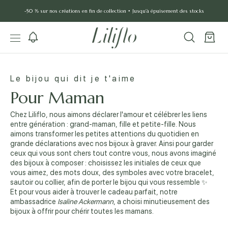
Aller
-50 % sur nos créations en fin de collection • Jusqu'à épuisement des stocks
au
contenu
Le bijou qui dit je t'aime
Pour Maman
Chez Liliflo, nous aimons déclarer l'amour et célébrer les liens
entre génération : grand-maman, fille et petite-fille. Nous
aimons transformer les petites attentions du quotidien en
grande déclarations avec nos bijoux à graver. Ainsi pour garder
ceux qui vous sont chers tout contre vous, nous avons imaginé
des bijoux à composer : choisissez les initiales de ceux que
vous aimez, des mots doux, des symboles avec votre bracelet,
sautoir ou collier, afin de porter le bijou qui vous ressemble ✨
Et pour vous aider à trouver le cadeau parfait, notre
ambassadrice
Isaline Ackermann
, a choisi minutieusement des
bijoux à offrir pour chérir toutes les mamans.