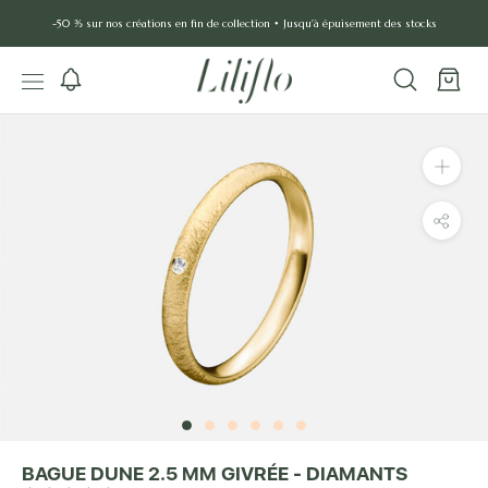
Aller
-50 % sur nos créations en fin de collection • Jusqu'à épuisement des stocks
au
contenu
BAGUE DUNE 2.5 MM GIVRÉE - DIAMANTS