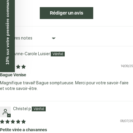
10% sur votre première commande
Rédiger un avis
Sort by
Anne-Carole Luisier
14/09/25
Bague Venise
Magnifique travail! Bague somptueuse. Merci pour votre savoir-faire
et votre savoir-être.
Christel p
08/07/25
Petite virée a chavannes