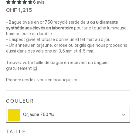
6 avis
CHF 1,215
- Bague ovale en or 750 recyclé sertie de
3 ou 8 diamants
synthétiques élevés en laboratoire
pour une touche lumineuse,
harmonieuse et durable.
- L'aspect givré et brossé donne un effet mat au bijou.
- Un anneau en or jaune, or rose ou or gris que nous proposons
aussi dans des versions en 3,5 mm et 4,5 mm.
Trouvez votre taille de bague en recevant un baguier
gratuitement
ici
Prendre rendez-vous en boutique
ici
COULEUR
Or jaune 750 ‰
TAILLE