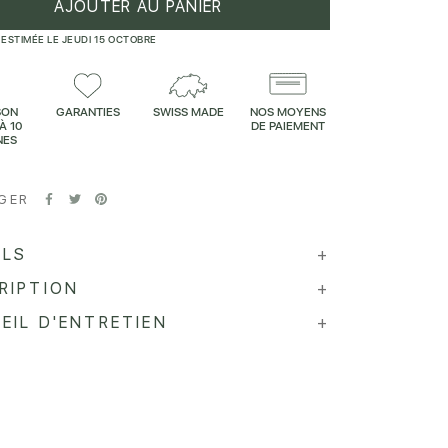
AJOUTER AU PANIER
 ESTIMÉE LE JEUDI 15 OCTOBRE
SON
GARANTIES
SWISS MADE
NOS MOYENS
À 10
DE PAIEMENT
NES
GER
ILS
+
RIPTION
+
EIL D'ENTRETIEN
+