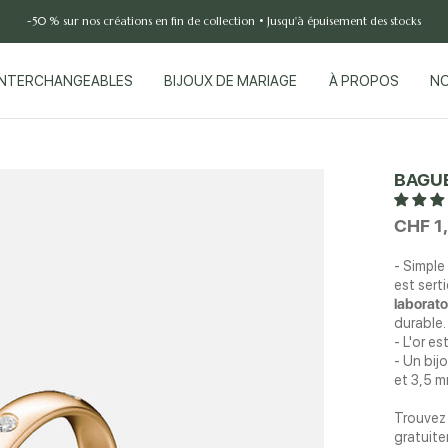
-50 % sur nos créations en fin de collection • Jusqu'à épuisement des stocks
INTERCHANGEABLES
BIJOUX DE MARIAGE
À PROPOS
NO
NO
BAGUE
CHF 1
- Simple
est sert
laborato
durable.
- L'or es
- Un bij
et 3,5 m
Trouvez 
gratuit