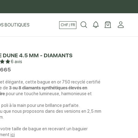
S BOUTIQUES
CHF / FR
S BOUTIQUES
 DUNE 4.5 MM - DIAMANTS
6 avis
,665
 et élégante, cette bague en or 750 recyclé certifié
ie de
3 ou 8 diamants synthétiques élevés en
ire
pour une touche lumineuse, harmonieuse et
t poli à la main pour une brillance parfaite.
ou que nous proposons dans des versions en 2,5 mm
m.
votre taille de bague en recevant un baguier
ement
ici