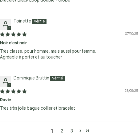
Bracelet Black Loop double - Globe
Toinette
07/10/25
Noir c'est noir
Très classe, pour homme, mais aussi pour femme.
Agréable à porter et au toucher
Dominique Bruttin
28/09/25
Ravie
Très très jolis bague collier et bracelet
1
2
3