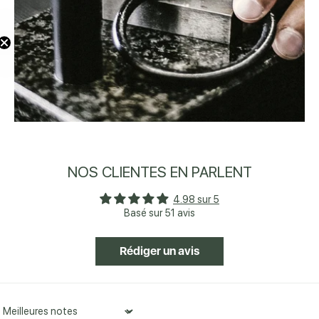
10% sur votre première commande
NOS CLIENTES EN PARLENT
4.98 sur 5
Basé sur 51 avis
Rédiger un avis
Sort by