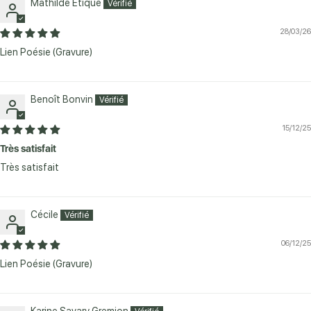
Mathilde Etique
28/03/26
Lien Poésie (Gravure)
Benoît Bonvin
15/12/25
Très satisfait
Très satisfait
Cécile
06/12/25
Lien Poésie (Gravure)
Karine Savary Gremion