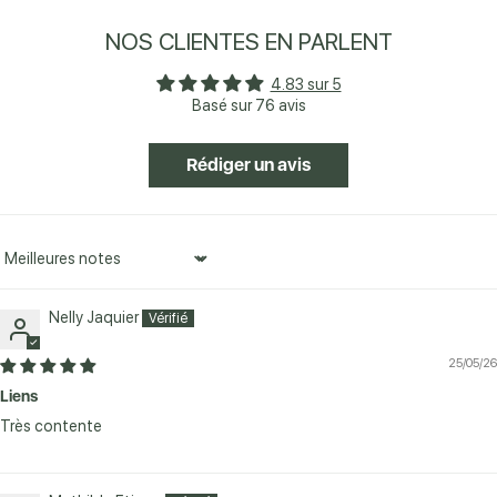
NOS CLIENTES EN PARLENT
4.83 sur 5
Basé sur 76 avis
Rédiger un avis
Sort by
Nelly Jaquier
25/05/26
Liens
Très contente